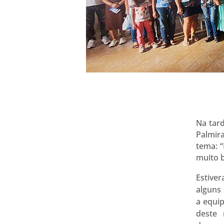
Na tard
Palmir
tema: “
muito b
Estive
alguns
a equi
deste