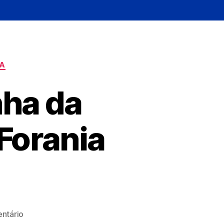
DA
ha da
Forania
ntário