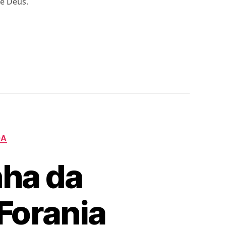
de Deus.
DA
ha da
Forania