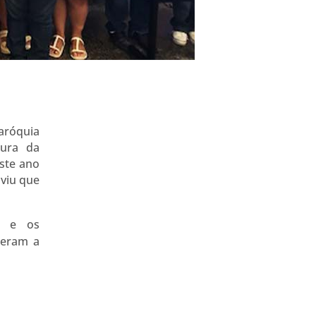
aróquia
ura da
ste ano
 viu que
l, e os
beram a