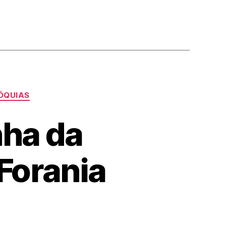
ÓQUIAS
ha da
Forania