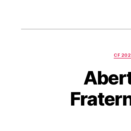
CF 20
Aber
Frater