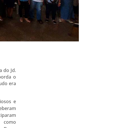
a do Jd.
borda o
tudo era
iosos e
ceberam
ciparam
a como