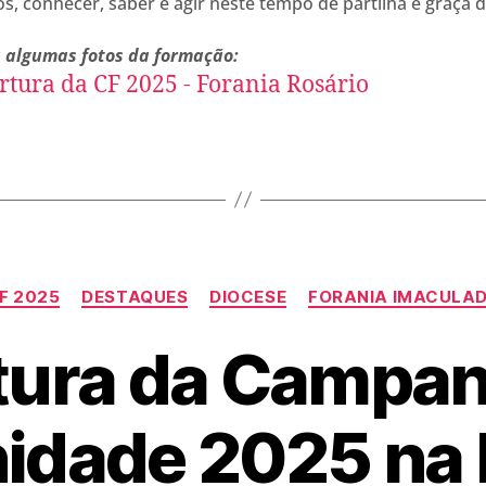
, conhecer, saber e agir neste tempo de partilha e graça 
a algumas fotos da formação:
F 2025
DESTAQUES
DIOCESE
FORANIA IMACULA
tura da Campan
nidade 2025 na 