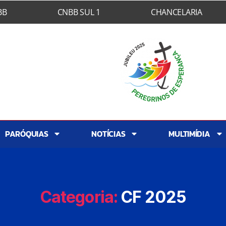
BB
CNBB SUL 1
CHANCELARIA
 GUARULHOS
RASIL
iona" (Rm 5,5)
PARÓQUIAS
NOTÍCIAS
MULTIMÍDIA
Categoria:
CF 2025