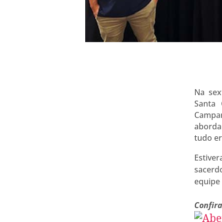
Na sex
Santa
Campan
aborda 
tudo er
Estive
sacerd
equipe
Confir