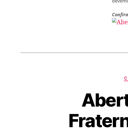
devemos
Confir
C
Aber
Frater