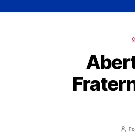
C
Aber
Frater
Po