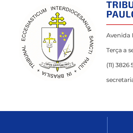
TRIB
PAUL
Avenida N
Terça a s
(11) 3826
secretar