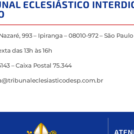
UNAL ECLESIÁSTICO INTERD
O
azaré, 993 – Ipiranga – 08010-972 – São Paulo
exta das 13h às 16h
 5143 – Caixa Postal 75.344
ia@tribunaleclesiasticodesp.com.br
ATEN