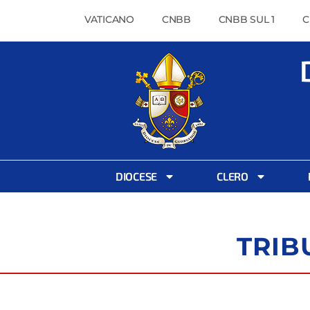
VATICANO
CNBB
CNBB SUL 1
C
DIOCESE
CLERO
TRIB