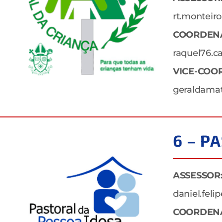
rt.monteir
COORDEN
raquel76.
VICE-COO
geraldama
6 – P
ASSESSOR
daniel.fel
COORDEN