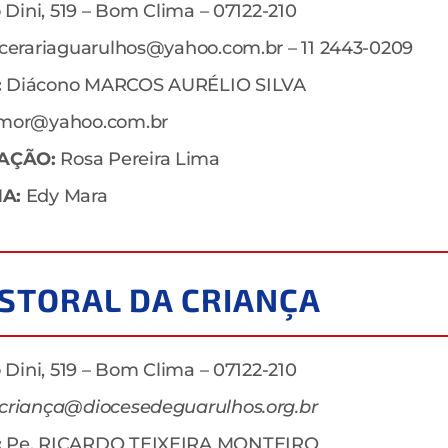
o Dini, 519 – Bom Clima – 07122-210
rcerariaguarulhos@yahoo.com.br – 11 2443-0209
:
Diácono MARCOS AURÉLIO SILVA
amor@yahoo.com.br
AÇÃO:
Rosa Pereira Lima
A:
Edy Mara
ASTORAL DA CRIANÇA
o Dini, 519 – Bom Clima – 07122-210
criança@diocesedeguarulhos.org.br
:
Pe. RICARDO TEIXEIRA MONTEIRO