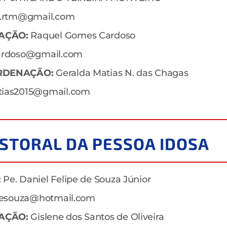
o.rtm@gmail.com
AÇÃO:
Raquel Gomes Cardoso
cardoso@gmail.com
RDENAÇÃO:
Geralda Matias N. das Chagas
tias2015@gmail.com
ASTORAL DA PESSOA IDOSA
:
Pe. Daniel Felipe de Souza Júnior
ipesouza@hotmail.com
AÇÃO:
Gislene dos Santos de Oliveira