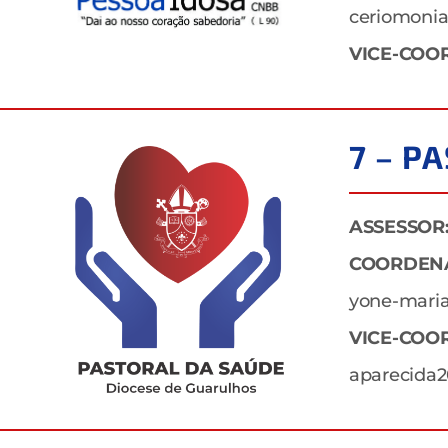
ceriomonia
VICE-COO
7 – P
ASSESSOR
COORDEN
yone-mari
VICE-COO
aparecida