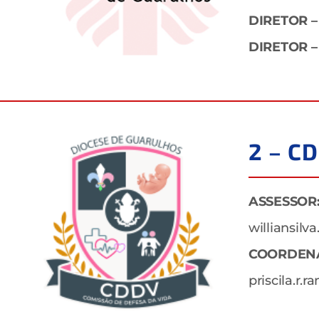
DIRETOR –
DIRETOR –
2 – C
ASSESSOR
williansil
COORDEN
priscila.r