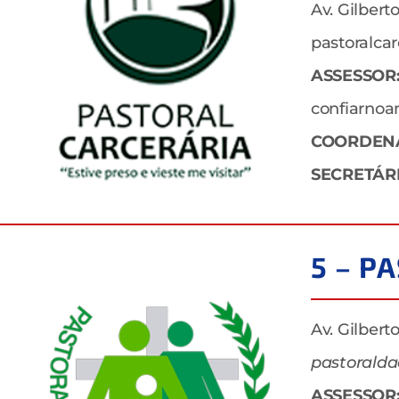
Av. Gilbert
pastoralca
ASSESSOR
confiarno
COORDEN
SECRETÁRI
5 – P
Av. Gilbert
pastoralda
ASSESSOR