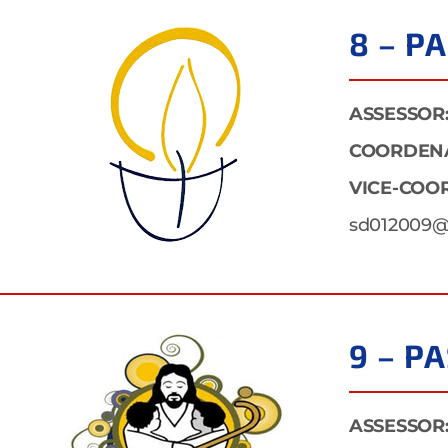
8 – P
ASSESSOR
COORDEN
VICE-COO
sd012009@
9 – P
ASSESSOR