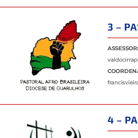
3 – P
ASSESSOR
valdocirra
COORDEN
francisvie
4 – P