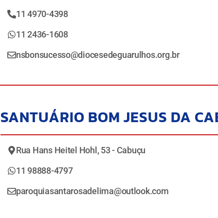
11 4970-4398
11 2436-1608
nsbonsucesso@diocesedeguarulhos.org.br
SANTUÁRIO BOM JESUS DA C
Rua Hans Heitel Hohl, 53 - Cabuçu
11 98888-4797
paroquiasantarosadelima@outlook.com