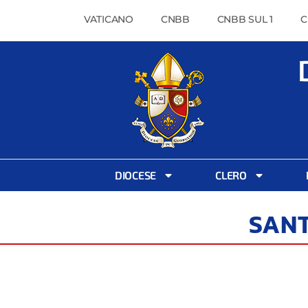
VATICANO
CNBB
CNBB SUL 1
C
DIOCESE
CLERO
SAN