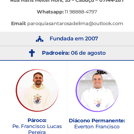
Rua Hans Heitel Hohl, 53 – Cabuçu – 07144-287
Whatsapp:
11 98888-4797
Email:
paroquiasantarosadelima@outlook.com
Fundada em 2007
Padroeira:
06 de agosto
Pároco:
Diácono Permanente:
Pe. Francisco Lucas
Everton Francisco
Pereira