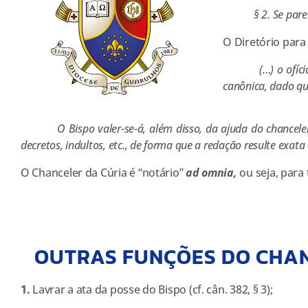
§ 2. Se parecer 
O Diretório para
(…) o ofício not
canônica, dado que
O Bispo valer-se-á, além disso, da ajuda do chanceler e d
decretos, indultos, etc., de forma que a redação resulte exata 
O Chanceler da Cúria é “notário”
ad omnia,
ou seja, para 
OUTRAS FUNÇÕES DO CHA
1.
Lavrar a ata da posse do Bispo (cf. cân. 382, § 3);