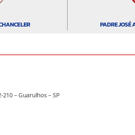
 CHANCELER
PADRE JOSÉ 
2-210 – Guarulhos – SP