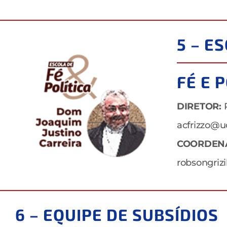
5 – E
FÉ E 
DIRETOR:
P
acfrizzo@u
COORDEN
robsongriz
6 – EQUIPE DE SUBSÍDIOS