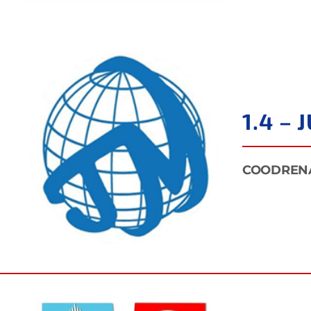
1.4 –
COODREN