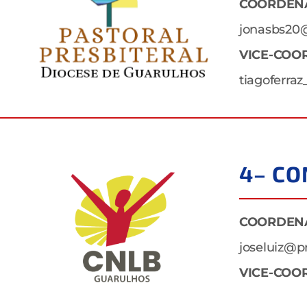
COORDEN
jonasbs20
VICE-COO
tiagoferra
4– CO
COORDEN
joseluiz@p
VICE-COO