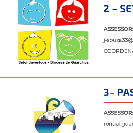
2 – S
ASSESSOR
j-souza33
COORDEN
3– PA
ASSESSOR
ronual.gu