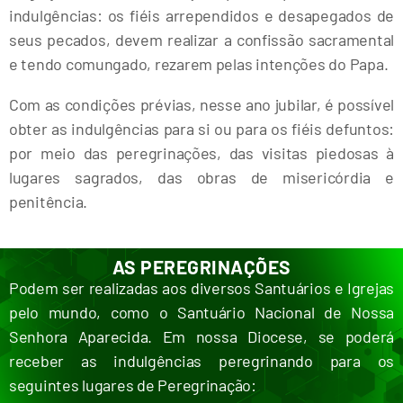
indulgências: os fiéis arrependidos e desapegados de
seus pecados, devem realizar a confissão sacramental
e tendo comungado, rezarem pelas intenções do Papa.
Com as condições prévias, nesse ano jubilar, é possível
obter as indulgências para si ou para os fiéis defuntos:
por meio das peregrinações, das visitas piedosas à
lugares sagrados, das obras de misericórdia e
penitência.
AS PEREGRINAÇÕES
Podem ser realizadas aos diversos Santuários e Igrejas
pelo mundo, como o Santuário Nacional de Nossa
Senhora Aparecida. Em nossa Diocese, se poderá
receber as indulgências peregrinando para os
seguintes lugares de Peregrinação: