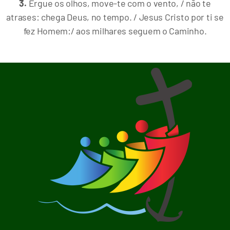
3.
Ergue os olhos, move-te com o vento, / não te
atrases: chega Deus, no tempo. / Jesus Cristo por ti se
fez Homem:/ aos milhares seguem o Caminho.