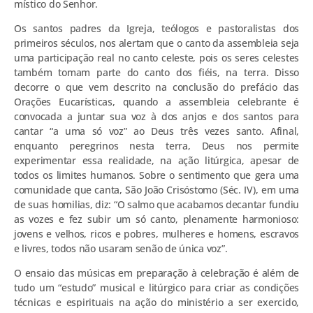
místico do Senhor.
Os santos padres da Igreja, teólogos e pastoralistas dos
primeiros séculos, nos alertam que o canto da assembleia seja
uma participação real no canto celeste, pois os seres celestes
também tomam parte do canto dos fiéis, na terra. Disso
decorre o que vem descrito na conclusão do prefácio das
Orações Eucarísticas, quando a assembleia celebrante é
convocada a juntar sua voz à dos anjos e dos santos para
cantar “a uma só voz” ao Deus três vezes santo. Afinal,
enquanto peregrinos nesta terra, Deus nos permite
experimentar essa realidade, na ação litúrgica, apesar de
todos os limites humanos. Sobre o sentimento que gera uma
comunidade que canta, São João Crisóstomo (Séc. IV), em uma
de suas homilias, diz: “O salmo que acabamos decantar fundiu
as vozes e fez subir um só canto, plenamente harmonioso:
jovens e velhos, ricos e pobres, mulheres e homens, escravos
e livres, todos não usaram senão de única voz”.
O ensaio das músicas em preparação à celebração é além de
tudo um “estudo” musical e litúrgico para criar as condições
técnicas e espirituais na ação do ministério a ser exercido,