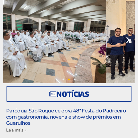
Experiência
Vocacional-
Missionária dos
Seminaristas
2026
Paróquia São Francisco Xavier
NOTÍCIAS
Paróquia São Roque celebra 48ª Festa do Padroeiro
com gastronomia, novena e show de prêmios em
Guarulhos
Leia mais »