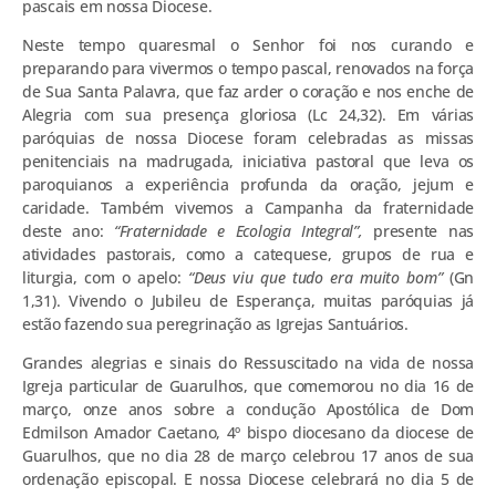
pascais em nossa Diocese.
Neste tempo quaresmal o Senhor foi nos curando e
preparando para vivermos o tempo pascal, renovados na força
de Sua Santa Palavra, que faz arder o coração e nos enche de
Alegria com sua presença gloriosa (Lc 24,32). Em várias
paróquias de nossa Diocese foram celebradas as missas
penitenciais na madrugada, iniciativa pastoral que leva os
paroquianos a experiência profunda da oração, jejum e
caridade. Também vivemos a Campanha da fraternidade
deste ano:
“Fraternidade e Ecologia Integral”,
presente nas
atividades pastorais, como a catequese, grupos de rua e
liturgia, com o apelo:
“Deus viu que tudo era muito bom”
(Gn
1,31). Vivendo o Jubileu de Esperança, muitas paróquias já
estão fazendo sua peregrinação as Igrejas Santuários.
Grandes alegrias e sinais do Ressuscitado na vida de nossa
Igreja particular de Guarulhos, que comemorou no dia 16 de
março, onze anos sobre a condução Apostólica de Dom
Edmilson Amador Caetano, 4º bispo diocesano da diocese de
Guarulhos, que no dia 28 de março celebrou 17 anos de sua
ordenação episcopal. E nossa Diocese celebrará no dia 5 de