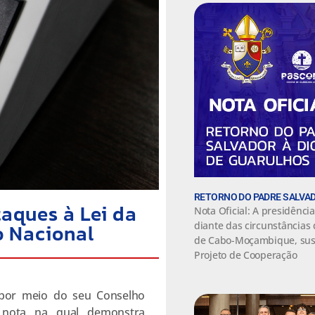
RETORNO DO PADRE SALVAD
aques à Lei da
Nota Oficial: A presidênci
o Nacional
diante das circunstâncias 
de Cabo-Moçambique, sus
Projeto de Cooperação
, por meio do seu Conselho
a nota na qual demonstra