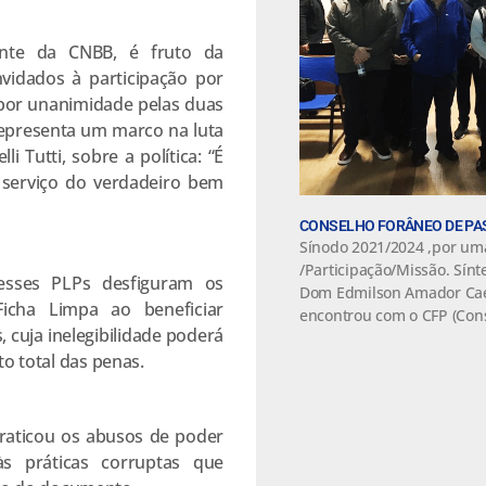
nte da CNBB, é fruto da
nvidados à participação por
a por unanimidade pelas duas
representa um marco na luta
i Tutti, sobre a política: “É
o serviço do verdadeiro bem
CONSELHO FORÂNEO DE PA
Sínodo 2021/2024 ,por um
/Participação/Missão. Sínt
sses PLPs desfiguram os
Dom Edmilson Amador Cae
icha Limpa ao beneficiar
encontrou com o CFP (Con
 cuja inelegibilidade poderá
 total das penas.
raticou os abusos de poder
s práticas corruptas que