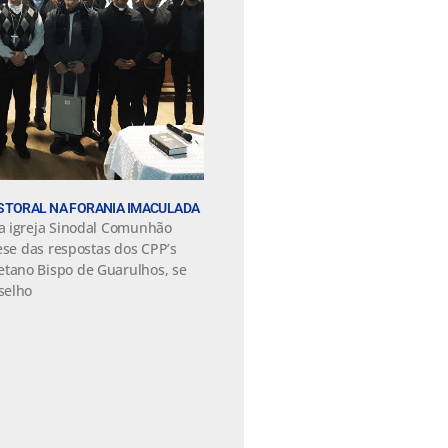
STORAL NA FORANIA IMACULADA
a igreja Sinodal Comunhão
ese das respostas dos CPP’s
tano Bispo de Guarulhos, se
selho