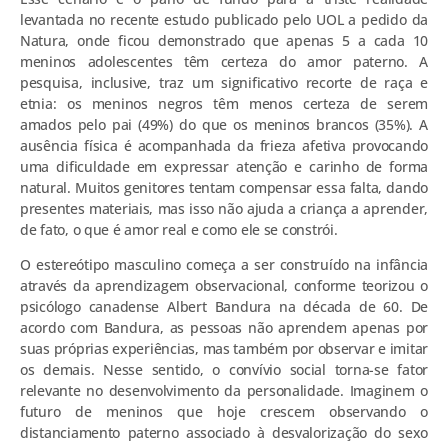
levantada no recente estudo publicado pelo UOL a pedido da
Natura, onde ficou demonstrado que apenas 5 a cada 10
meninos adolescentes têm certeza do amor paterno. A
pesquisa, inclusive, traz um significativo recorte de raça e
etnia: os meninos negros têm menos certeza de serem
amados pelo pai (49%) do que os meninos brancos (35%). A
ausência física é acompanhada da frieza afetiva provocando
uma dificuldade em expressar atenção e carinho de forma
natural. Muitos genitores tentam compensar essa falta, dando
presentes materiais, mas isso não ajuda a criança a aprender,
de fato, o que é amor real e como ele se constrói.
O estereótipo masculino começa a ser construído na infância
através da aprendizagem observacional, conforme teorizou o
psicólogo canadense Albert Bandura na década de 60. De
acordo com Bandura, as pessoas não aprendem apenas por
suas próprias experiências, mas também por observar e imitar
os demais. Nesse sentido, o convívio social torna-se fator
relevante no desenvolvimento da personalidade. Imaginem o
futuro de meninos que hoje crescem observando o
distanciamento paterno associado à desvalorização do sexo