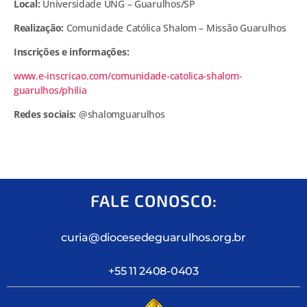
Local:
Universidade UNG – Guarulhos/SP
Realização:
Comunidade Católica Shalom – Missão Guarulhos
Inscrições e informações:
www.e-inscricao.com/comunidade-catolica-shalom-
guarulhos/philia
Redes sociais:
@shalomguarulhos
FALE CONOSCO:
curia@diocesedeguarulhos.org.br
+55 11 2408-0403