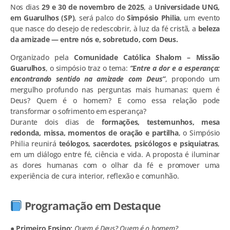
Nos dias
29 e 30 de novembro de 2025
, a
Universidade UNG,
em Guarulhos (SP)
, será palco do
Simpósio Philia
, um evento
que nasce do desejo de redescobrir, à luz da fé cristã, a
beleza
da amizade — entre nós e, sobretudo, com Deus.
Organizado pela
Comunidade Católica Shalom – Missão
Guarulhos
, o simpósio traz o tema:
“Entre a dor e a esperança:
encontrando sentido na amizade com Deus”
, propondo um
mergulho profundo nas perguntas mais humanas: quem é
Deus? Quem é o homem? E como essa relação pode
transformar o sofrimento em esperança?
Durante dois dias de
formações, testemunhos, mesa
redonda, missa, momentos de oração e partilha
, o Simpósio
Philia reunirá
teólogos, sacerdotes, psicólogos e psiquiatras
,
em um diálogo entre fé, ciência e vida. A proposta é iluminar
as dores humanas com o olhar da fé e promover uma
experiência de cura interior, reflexão e comunhão.
Programação em Destaque
● Primeiro Ensino:
Quem é Deus? Quem é o homem?