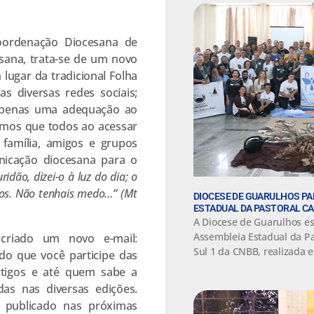
Coordenação Diocesana de
esana, trata-se de um novo
ugar da tradicional Folha
s diversas redes sociais;
 apenas uma adequação ao
itamos que todos ao acessar
amília, amigos e grupos
nicação diocesana para o
idão, dizei-o à luz do dia; o
dos. Não tenhais medo…” (Mt
DIOCESE DE GUARULHOS PA
ESTADUAL DA PASTORAL C
A Diocese de Guarulhos e
Assembleia Estadual da Pa
criado um novo e-mail:
Sul 1 da CNBB, realizada e
do que você participe das
rtigos e até quem sabe a
as nas diversas edições.
 publicado nas próximas