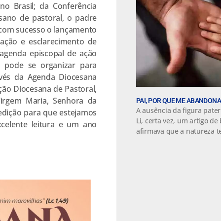
no Brasil; da Conferência
sano de pastoral, o padre
u com sucesso o lançamento
ação e esclarecimento de
agenda episcopal de ação
m pode se organizar para
ravés da Agenda Diocesana
ão Diocesana de Pastoral,
irgem Maria, Senhora da
PAI, POR QUE ME ABANDON
A ausência da figura pate
edição para que estejamos
Li, certa vez, um artigo de
xcelente leitura e um ano
afirmava que a natureza t