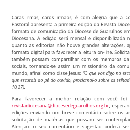
Caras irmãs, caros irmãos, é com alegria que a 
Pastoral apresenta a primeira edição da Revista Dioc
formato de comunicação da Diocese de Guarulhos em l
Diocesana. A edição será mensal e disponibilizada na
quanto as editorias não houve grandes alterações,
formato digital para favorecer a leitura on-line. Solic
também possam compartilhar com os membros da f
sociais, tornando-se assim um missionário da comu
mundo, afinal como disse Jesus:
“O que vos digo na escur
que escutais ao pé do ouvido, proclamai-o sobre os telha
10,27).
Para favorecer a melhor relação com você foi 
revistadiocesana@diocesedeguarulhos.org.br
, esperan
edições enviando um breve comentário sobre os a
solicitação de matérias que possam ser contemplad
Atenção: o seu comentário e sugestão poderá ser