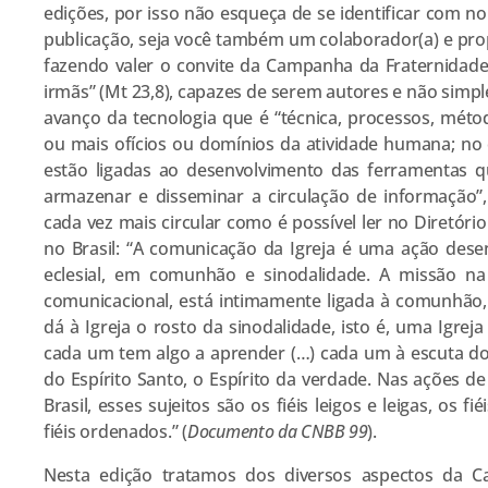
edições, por isso não esqueça de se identificar com n
publicação, seja você também um colaborador(a) e pro
fazendo valer o convite da Campanha da Fraternidade:
irmãs” (Mt 23,8), capazes de serem autores e não simpl
avanço da tecnologia que é “técnica, processos, mét
ou mais ofícios ou domínios da atividade humana; no
estão ligadas ao desenvolvimento das ferramentas que
armazenar e disseminar a circulação de informação
cada vez mais circular como é possível ler no Diretóri
no Brasil: “A comunicação da Igreja é uma ação dese
eclesial, em comunhão e sinodalidade. A missão na
comunicacional, está intimamente ligada à comunhão
dá à Igreja o rosto da sinodalidade, isto é, uma Igrej
cada um tem algo a aprender (…) cada um à escuta dos
do Espírito Santo, o Espírito da verdade. Nas ações d
Brasil, esses sujeitos são os fiéis leigos e leigas, os f
fiéis ordenados.” (
Documento da CNBB 99
).
Nesta edição tratamos dos diversos aspectos da 