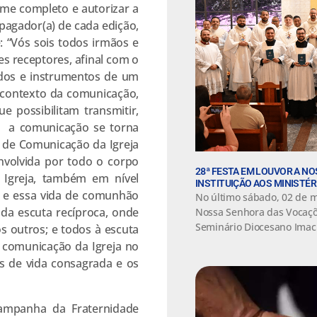
ome completo e autorizar a
pagador(a) de cada edição,
 “Vós sois todos irmãos e
es receptores, afinal com o
odos e instrumentos de um
 contexto da comunicação,
 possibilitam transmitir,
”, a comunicação se torna
o de Comunicação da Igreja
nvolvida por todo o corpo
28ª FESTA EM LOUVOR A N
 Igreja, também em nível
INSTITUIÇÃO AOS MINISTÉR
, e essa vida de comunhão
No último sábado, 02 de m
a da escuta recíproca, onde
Nossa Senhora das Vocaçõe
Seminário Diocesano Imac
 outros; e todos à escuta
e comunicação da Igreja no
iéis de vida consagrada e os
Campanha da Fraternidade