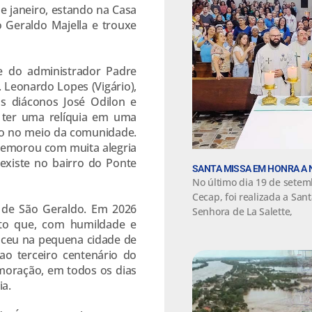
e janeiro, estando na Casa
 Geraldo Majella e trouxe
e do administrador Padre
. Leonardo Lopes (Vigário),
os diáconos José Odilon e
 ter uma relíquia em uma
nto no meio da comunidade.
memorou com muita alegria
existe no bairro do Ponte
SANTA MISSA EM HONRA A 
No último dia 19 de setem
Cecap, foi realizada a Sa
s de São Geraldo. Em 2026
Senhora de La Salette,
to que, com humildade e
asceu na pequena cidade de
o terceiro centenário do
moração, em todos os dias
a.