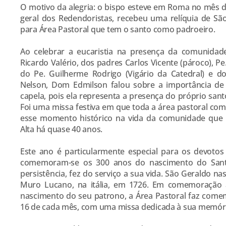
O motivo da alegria: o bispo esteve em Roma no mês d
geral dos Redendoristas, recebeu uma relíquia de São
para Área Pastoral que tem o santo como padroeiro.
Ao celebrar a eucaristia na presença da comunidad
Ricardo Valério, dos padres Carlos Vicente (pároco), Pe
do Pe. Guilherme Rodrigo (Vigário da Catedral) e d
Nelson, Dom Edmilson falou sobre a importância de
capela, pois ela representa a presença do próprio sa
Foi uma missa festiva em que toda a área pastoral co
esse momento histórico na vida da comunidade que 
Alta há quase 40 anos.
Este ano é particularmente especial para os devoto
comemoram-se os 300 anos do nascimento do San
persistência, fez do serviço a sua vida. São Geraldo n
Muro Lucano, na itália, em 1726. Em comemoração a
nascimento do seu patrono, a Área Pastoral faz come
16 de cada mês, com uma missa dedicada à sua memóri