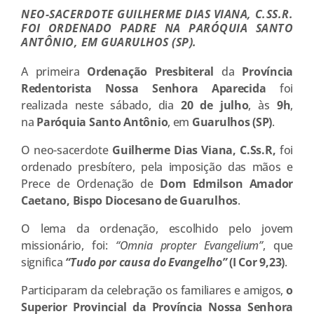
NEO-SACERDOTE GUILHERME DIAS VIANA, C.SS.R.
FOI ORDENADO PADRE NA PARÓQUIA SANTO
ANTÔNIO, EM GUARULHOS (SP).
A primeira
Ordenação Presbiteral
da
Província
Redentorista Nossa Senhora Aparecida
foi
realizada neste sábado, dia
20 de julho
, às
9h
,
na
Paróquia Santo Antônio
, em
Guarulhos (SP)
.
O neo-sacerdote
Guilherme Dias Viana, C.Ss.R,
foi
ordenado presbítero, pela imposição das mãos e
Prece de Ordenação de
Dom Edmilson Amador
Caetano, Bispo Diocesano de Guarulhos
.
O lema da ordenação, escolhido pelo jovem
missionário, foi:
“Omnia propter Evangelium”
, que
significa
“Tudo por causa do Evangelho”
(I Cor 9,23)
.
Participaram da celebração os familiares e amigos,
o
Superior Provincial da Província Nossa Senhora