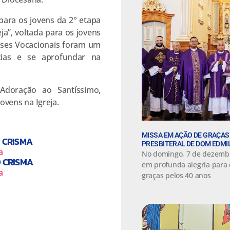
ara os jovens da 2° etapa
ja”, voltada para os jovens
eses Vocacionais foram um
cias e se aprofundar na
Adoração ao Santíssimo,
vens na Igreja.
MISSA EM AÇÃO DE GRAÇAS
 CRISMA
PRESBITERAL DE DOM EDM
No domingo, 7 de dezembr
O CRISMA
em profunda alegria para 
graças pelos 40 anos