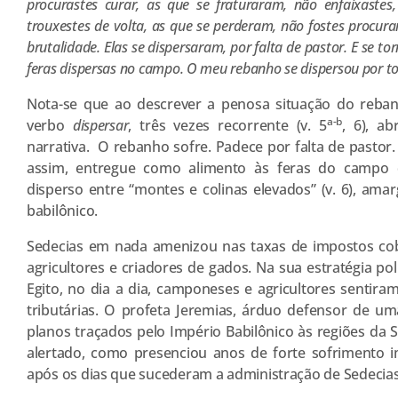
procurastes curar, as que se fraturaram, não enfaixastes
trouxestes de volta, as que se perderam, não fostes procura
brutalidade. Elas se dispersaram, por falta de pastor. E se 
feras dispersas no campo. O meu rebanho se dispersou por t
Nota-se que ao descrever a penosa situação do reban
a-b
verbo
dispersar
, três vezes recorrente (v. 5
, 6), a
narrativa. O rebanho sofre. Padece por falta de pastor
assim, entregue como alimento às feras do campo 
disperso entre “montes e colinas elevados” (v. 6), amar
babilônico.
Sedecias em nada amenizou nas taxas de impostos co
agricultores e criadores de gados. Na sua estratégia p
Egito, no dia a dia, camponeses e agricultores sentira
tributárias. O profeta Jeremias, árduo defensor de u
planos traçados pelo Império Babilônico às regiões da Sí
alertado, como presenciou anos de forte sofrimento 
após os dias que sucederam a administração de Sedecias