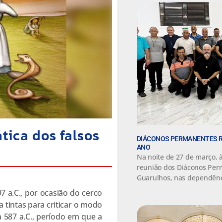
ática dos falsos
DIÁCONOS PERMANENTES R
ANO
Na noite de 27 de março, à
reunião dos Diáconos Per
Guarulhos, nas dependênc
97 a.C., por ocasião do cerco
 tintas para criticar o modo
 a 587 a.C., período em que a