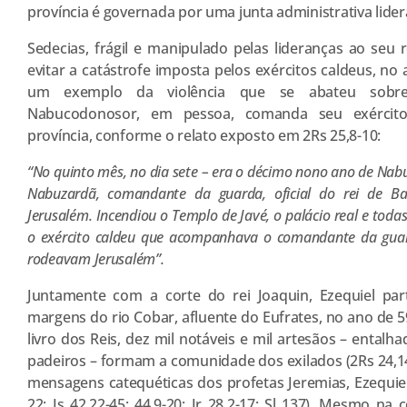
província é governada por uma junta administrativa lider
Sedecias, frágil e manipulado pelas lideranças ao seu 
evitar a catástrofe imposta pelos exércitos caldeus, no
um exemplo da violência que se abateu sobre
Nabucodonosor, em pessoa, comanda seu exército
província, conforme o relato exposto em 2Rs 25,8-10:
“No quinto mês, no dia sete – era o décimo nono ano de Nabuc
Nabuzardã, comandante da guarda, oficial do rei de Ba
Jerusalém. Incendiou o Templo de Javé, o palácio real e toda
o exército caldeu que acompanhava o comandante da guar
rodeavam Jerusalém”.
Juntamente com a corte do rei Joaquin, Ezequiel part
margens do rio Cobar, afluente do Eufrates, no ano de 5
livro dos Reis, dez mil notáveis e mil artesãos – entalh
padeiros – formam a comunidade dos exilados (2Rs 24,14
mensagens catequéticas dos profetas Jeremias, Ezequiel e
22; Is 42,22-45; 44,9-20; Jr 28,2-17; Sl 137). Mesmo na