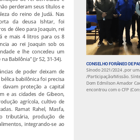
não perderam seus títulos e
eza do reino de Judá. Nas
rta da deusa Ishtar, foi
ros de óleo para Joaquin, rei
á e mais 4 litros para os 8
ncia ao rei Joaquin sob os
bondade e lhe concedeu um
a Babilônia” (Jr 52, 31-34).
CONSELHO FORÂNEO DE PA
Sínodo 2021/2024 ,por um
tâncias de poder deixam de
/Participação/Missão. Sínt
 bélica babilônica foi precisa
Dom Edmilson Amador Cae
e davam proteção a capital
encontrou com o CFP (Con
im e as cidades de Gibeon,
odução agrícola, cultivo de
vadas. Ramat Rahel, Masfa,
o tributária, produção de
limentos, integrando-se ao