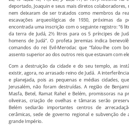
deportado, Joaquin e seus mais diretos colaboradores, 
nem deixaram de ser tratados como membros da real
escavações arqueológicas de 1930, próximas da po
encontrada uma inscrição com o seguinte registro: “6 lit
da terra de Judá, 2½ litros para os 5 príncipes de Jud
homens de Judá”. O profeta Jeremias indica benevolê
comandos do rei Evil-Merodac que “falou-lhe com 
assento superior ao dos outros reis que estavam com ele n
Com a destruição da cidade e do seu templo, as ins
existir, agora, no arrasado reino de Judá. A interferência
e planejada, pois as pequenas e médias cidades, qu
Jerusalém, não foram destruídas. A região de Benjam
Masfa, Betel, Ramat Rahel e Belém, promissoras na pr
oliveiras, criação de ovelhas e tâmaras serão preser
Belém sediarão importantes centros de arrecadaçã
cerâmicas, sede de governo regional e subvenção de a
grande Império.