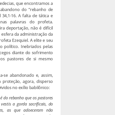
Sedecias, que encontramos a
de abandono do “rebanho de
34,1-16. A falta de tática e
 nas palavras do profeta.
a deportação, não é difícil
a esfera da administração da
feta Ezequiel. A elite e seu
 político. Inebriados pelas
 cegos diante do sofrimento
a os pastores de si mesmo
ra-se abandonado e, assim,
proteção, agora, disperso
ividos no exílio babilônico:
 é do rebanho que os pastores
vestis a gorda sacrificais, do
stes, as que adoeceram não