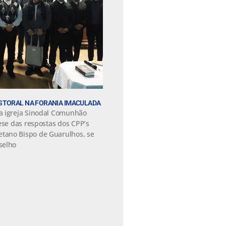
STORAL NA FORANIA IMACULADA
a igreja Sinodal Comunhão
ese das respostas dos CPP’s
tano Bispo de Guarulhos, se
selho