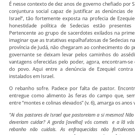
É nesse contexto de dez anos de governo chefiado por 
conjuntura social capaz de justificar as denúncias 
Israel”, tão fortemente exposta na profecia de Ezequiel 
honestidade política de Sedecias estão presentes
Pertencente ao grupo de sacerdotes exilados na primeir
imaginar que as tratativas espalhafatosas de Sedecias n
província de Judá, não chegaram ao conhecimento do pro
governante se deixam levar pelos caminhos do assédio
vantagens oferecidas pelo poder, agora, encontram-se
do povo. Aqui entre a denúncia de Ezequiel contr
instalados em Israel.
O rebanho sofre. Padece por falta de pastor. Encont
entregue como alimento às feras do campo que, sem 
entre “montes e colinas elevados” (v. 6), amarga os anos v
“Ai dos pastores de Israel que pastoreiam a si mesmos! Não
deveriam cuidar? A gorda [ovelha] vós comeis
e a lã vós 
rebanho não cuidais. As enfraquecidas não fortalece