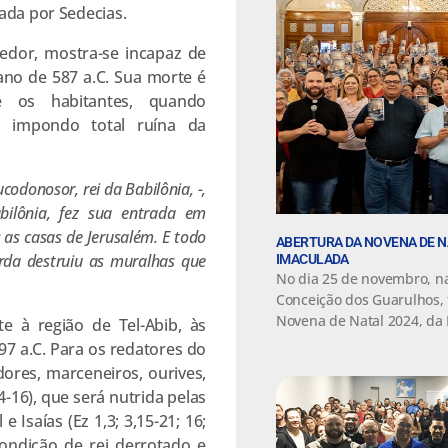
ada por Sedecias.
redor, mostra-se incapaz de
 ano de 587 a.C. Sua morte é
 os habitantes, quando
 impondo total ruína da
odonosor, rei da Babilônia, -,
bilônia, fez sua entrada em
s as casas de Jerusalém. E todo
ABERTURA DA NOVENA DE N
da destruiu as muralhas que
IMACULADA
No dia 25 de novembro, n
Conceição dos Guarulhos, 
Novena de Natal 2024, da 
e à região de Tel-Abib, às
97 a.C. Para os redatores do
adores, marceneiros, ourives,
-16), que será nutrida pelas
 Isaías (Ez 1,3; 3,15-21; 16;
 condição de rei derrotado e