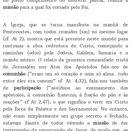
no pleno cumprimento do mistério pascal, realiza a
missão
para a qual foi enviado pelo Pai.
A Igreja, que se torna manifesta na manhã de
Pentecostes, com todos reunidos (sin) no mesmo lugar
(cf. At 2), mostra que está presente neste mundo para
continuar a obra redentora do Cristo, começando a
caminhar (odos) pela Judeia, Galileia, Samaria e o
mundo inteiro. O relato da primeira comunidade cristã
de Jerusalém nos Atos dos Apóstolos fala-nos de
comunhão
(“eram um só coração e uma só alma…tudo
entre eles era comum” cf. At. 4,32); fala-nos também
de
participação
(“assíduos ao ensinamento dos
apóstolos, à comunhão fraterna, à fração do pão e às
orações” cf At 2,47), o que significa o viver em Cristo
pela força da Palavra e dos Sacramentos. No entanto,
não eram simplesmente um grupo secreto e fechado,
estavam diante de todos vivendo a
missão
de dar
testemunho da ressurreição de Jesus, de modo que, ao