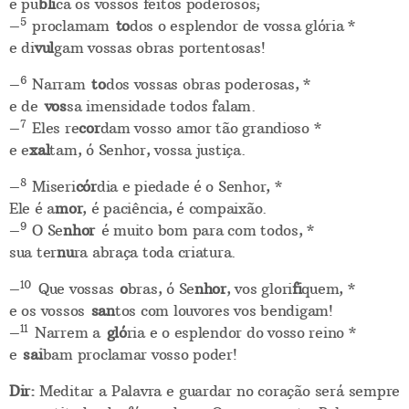
e pu
bli
ca os vossos feitos poderosos;
5
–
proclamam
to
dos o esplendor de vossa glória *
e di
vul
gam vossas obras portentosas!
6
–
Narram
to
dos vossas obras poderosas, *
e de
vos
sa imensidade todos falam.
7
–
Eles re
cor
dam vosso amor tão grandioso *
e e
xal
tam, ó Senhor, vossa justiça.
8
–
Miseri
cór
dia e piedade é o Senhor, *
Ele é a
mor
, é paciência, é compaixão.
9
–
O Se
nhor
é muito bom para com todos, *
sua ter
nu
ra abraça toda criatura.
10
–
Que vossas
o
bras, ó Se
nhor
, vos glori
fi
quem, *
e os vossos
san
tos com louvores vos bendigam!
11
–
Narrem a
gló
ria e o esplendor do vosso reino *
e
sai
bam proclamar vosso poder!
Dir:
Meditar a Palavra e guardar no coração será sempre