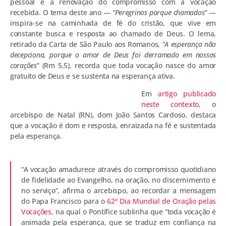
pessoal e a renovação do compromisso com a vocação
recebida. O tema deste ano —
“Peregrinos porque chamados”
—
inspira-se na caminhada de fé do cristão, que vive em
constante busca e resposta ao chamado de Deus. O lema,
retirado da Carta de São Paulo aos Romanos, “
A esperança não
decepciona, porque o amor de Deus foi derramado em nossos
corações
” (Rm 5,5), recorda que toda vocação nasce do amor
gratuito de Deus e se sustenta na esperança ativa.
Em
artigo publicado
neste contexto
, o
arcebispo de Natal (RN), dom João Santos Cardoso, destaca
que a vocação é dom e resposta, enraizada na fé e sustentada
pela esperança.
“A vocação amadurece através do compromisso quotidiano
de fidelidade ao Evangelho, na oração, no discernimento e
no serviço”, afirma o arcebispo, ao recordar a mensagem
do Papa Francisco para o
62º Dia Mundial de Oração pelas
Vocações
, na qual o Pontífice sublinha que “toda vocação é
animada pela esperança, que se traduz em confiança na