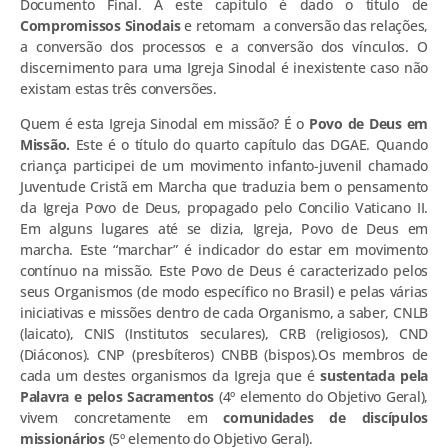
Documento Final. A este capítulo é dado o título de
Compromissos Sinodais
e retomam a conversão das relações,
a conversão dos processos e a conversão dos vínculos. O
discernimento para uma Igreja Sinodal é inexistente caso não
existam estas três conversões.
Quem é esta Igreja Sinodal em missão? É o
Povo de Deus em
Missão.
Este é o título do quarto capítulo das DGAE. Quando
criança participei de um movimento infanto-juvenil chamado
Juventude Cristã em Marcha que traduzia bem o pensamento
da Igreja Povo de Deus, propagado pelo Concilio Vaticano II.
Em alguns lugares até se dizia, Igreja, Povo de Deus em
marcha. Este “marchar” é indicador do estar em movimento
contínuo na missão. Este Povo de Deus é caracterizado pelos
seus Organismos (de modo específico no Brasil) e pelas várias
iniciativas e missões dentro de cada Organismo, a saber, CNLB
(laicato), CNIS (Institutos seculares), CRB (religiosos), CND
(Diáconos). CNP (presbíteros) CNBB (bispos).Os membros de
cada um destes organismos da Igreja que é
sustentada pela
Palavra e pelos Sacramentos
(4º elemento do Objetivo Geral),
vivem concretamente em
comunidades de discípulos
missionários
(5º elemento do Objetivo Geral).