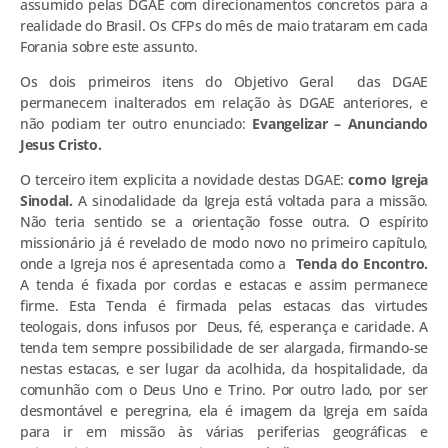
assumido pelas DGAE com direcionamentos concretos para a
realidade do Brasil. Os CFPs do mês de maio trataram em cada
Forania sobre este assunto.
Os dois primeiros itens do Objetivo Geral das DGAE
permanecem inalterados em relação às DGAE anteriores, e
não podiam ter outro enunciado:
Evangelizar – Anunciando
Jesus Cristo.
O terceiro item explicita a novidade destas DGAE:
como Igreja
Sinodal.
A sinodalidade da Igreja está voltada para a missão.
Não teria sentido se a orientação fosse outra. O espírito
missionário já é revelado de modo novo no primeiro capítulo,
onde a Igreja nos é apresentada como a
Tenda do Encontro.
A tenda é fixada por cordas e estacas e assim permanece
firme. Esta Tenda é firmada pelas estacas das virtudes
teologais, dons infusos por Deus, fé, esperança e caridade. A
tenda tem sempre possibilidade de ser alargada, firmando-se
nestas estacas, e ser lugar da acolhida, da hospitalidade, da
comunhão com o Deus Uno e Trino. Por outro lado, por ser
desmontável e peregrina, ela é imagem da Igreja em saída
para ir em missão às várias periferias geográficas e