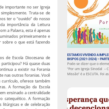
de importante no ser Igreja
 simplesmente. Trata-se de
mos ter o “ouvido” do nosso
 da importância da Leitura
com a Palavra, esta é apenas
luminados primeiramente e
ir sobre o que está fazendo
ESTAMOS VIVENDO A IMPL
nos de Escola Diocesana de
BISPOS (2021-2024) – PARTE
ê participou? Há quase duas
Pode-se dizer que o eleme
“Por um Igreja Sinodal – 
ntinua a existir na Forania
Missão” é a ESCUTA. Foi a
e nas outras foranias. Você
eu currículo, oferece também
uras. A formação da Escola
tem ensinado a centralidade
ro catequético. A formação
 litúrgicas e de celebração