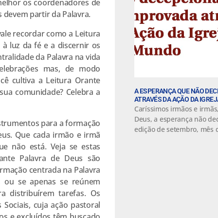
melhor os coordenadores de
 devem partir da Palavra.
vale recordar como a Leitura
 à luz da fé e a discernir os
tralidade da Palavra na vida
elebrações mas, de modo
cê cultiva a Leitura Orante
 sua comunidade? Celebra a
A ESPERANÇA QUE NÃO DE
ATRAVÉS DA AÇÃO DA IGRE
Caríssimos irmãos e irmãs,
Deus, a esperança não dec
strumentos para a formação
edição de setembro, mês d
eus. Que cada irmão e irmã
e não está. Veja se estas
rante Palavra de Deus são
ormação centrada na Palavra
o, ou se apenas se reúnem
distribuírem tarefas. Os
 Sociais, cuja ação pastoral
dos e excluídos têm buscado