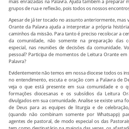
mais enraizadas na Palavra. Ajuda também a preparar 
grupos de rua e reflexão, pois todos os nossos encontros
Apesar de já ter tocado no assunto anteriormente, mas 
Orante da Palavra ajuda a interpretar a própria história
caminhos da missão. Para tanto é preciso recolocar a cen
da comunidade, não somente na preparação das c
especial, nas reuniões de decisões da comunidade. Vo
pessoal? Participa de momentos de Leitura Orante em
Palavra?
Evidentemente não temos em nossa diocese todos os in
no entendimento, escuta e oração com a Palavra de D
veja o que está presente em sua comunidade e o qu
formações diocesanas e os subsídios da Leitura O
divulgados em sua comunidade. Analise se existe uma f
de Deus para as equipes de liturgia e de celebraçã
(quando não combinam somente por Whatsapp) para 
agentes de pastoral, de modo especial os das Pastorais
tem como destinatário na maioria das vezes, os afasta