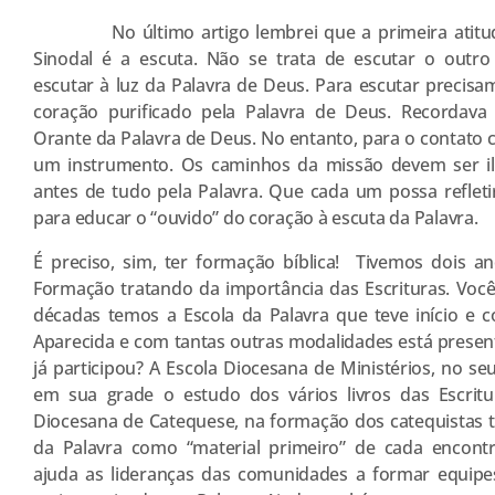
No último artigo lembrei que a primeira atitu
Sinodal é a escuta. Não se trata de escutar o outro
escutar à luz da Palavra de Deus. Para escutar precisa
coração purificado pela Palavra de Deus. Recordava
Orante da Palavra de Deus. No entanto, para o contato 
um instrumento. Os caminhos da missão devem ser i
antes de tudo pela Palavra. Que cada um possa reflet
para educar o “ouvido” do coração à escuta da Palavra.
É preciso, sim, ter formação bíblica! Tivemos dois a
Formação tratando da importância das Escrituras. Voc
décadas temos a Escola da Palavra que teve início e co
Aparecida e com tantas outras modalidades está present
já participou? A Escola Diocesana de Ministérios, no s
em sua grade o estudo dos vários livros das Escrit
Diocesana de Catequese, na formação dos catequistas 
da Palavra como “material primeiro” de cada encont
ajuda as lideranças das comunidades a formar equipes