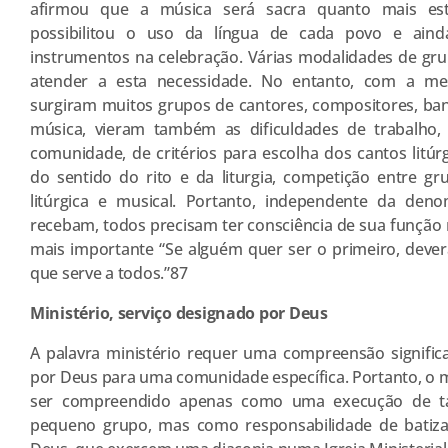
afirmou que a música será sacra quanto mais estiv
possibilitou o uso da língua de cada povo e aind
instrumentos na celebração. Várias modalidades de gr
atender a esta necessidade. No entanto, com a m
surgiram muitos grupos de cantores, compositores, band
música, vieram também as dificuldades de trabalho,
comunidade, de critérios para escolha dos cantos litúr
do sentido do rito e da liturgia, competição entre g
litúrgica e musical. Portanto, independente da den
recebam, todos precisam ter consciência de sua função 
mais importante “Se alguém quer ser o primeiro, deverá
que serve a todos.”87
Ministério, serviço designado por Deus
A palavra ministério requer uma compreensão significa
por Deus para uma comunidade específica. Portanto, o m
ser compreendido apenas como uma execução de tar
pequeno grupo, mas como responsabilidade de batiza