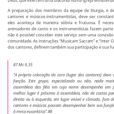
Deus, que exercem uma diaconia numa Igreja Ministerial
A preparação dos membros da equipe de liturgia, e 
cantores e músicos-instrumentistas, deve ser constan
eles aconteça de maneira sóbria e frutuosa. É nece
animadores de canto e os instrumentistas fazem parte
não é possível conceber este serviço sem uma conexão c
comunidade. As instruções “Musicam Sacram” e “Inter Oe
dos cantores, definem também sua participação e sua fun
87 Mc 9,35
“A própria colocação do coro (lugar dos cantores) deve 
função. Este grupo, especializado ou não, nada m
assembleia dos fiéis em cujo nome desempenha um pap
melhor lugar é próximo à assembleia, não de costas para
direita ou à esquerda, em lugar visível e cômodo, fora 
cantores e músicos possam desempenhar bem sua função 
à mesa eucarística”.88