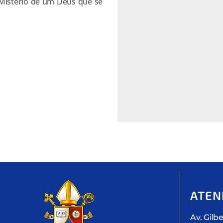
o Mistério de um Deus que se
ATEN
Av. Gilbe