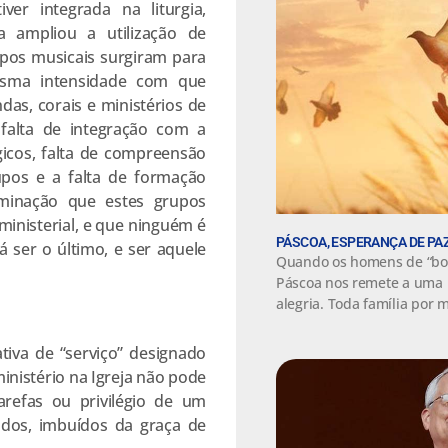
er integrada na liturgia,
a ampliou a utilização de
upos musicais surgiram para
esma intensidade com que
as, corais e ministérios de
 falta de integração com a
gicos, falta de compreensão
rupos e a falta de formação
ominação que estes grupos
ministerial, e que ninguém é
PÁSCOA, ESPERANÇA DE PAZ
 ser o último, e ser aquele
Quando os homens de “bo
Páscoa nos remete a uma m
alegria. Toda família por 
tiva de “serviço” designado
inistério na Igreja não pode
efas ou privilégio de um
dos, imbuídos da graça de