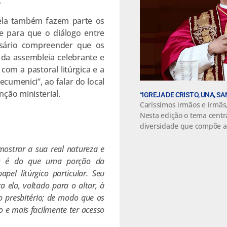
.
dela também fazem parte os
te para que o diálogo entre
ssário compreender que os
 da assembleia celebrante e
om a pastoral litúrgica e a
cumenici”, ao falar do local
ção ministerial.
“IGREJA DE CRISTO, UNA, S
Caríssimos irmãos e irmãs
Nesta edição o tema centr
diversidade que compõe a 
mostrar a sua real natureza e
ais é do que uma porção da
el litúrgico particular. Seu
 ela, voltado para o altar, à
do presbitério; de modo que os
e mais facilmente ter acesso