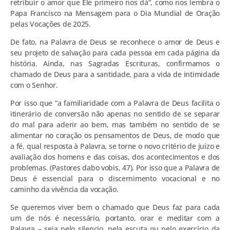
retribuir o amor que Ele primeiro nos dá”, como nos lembra o
Papa Francisco na Mensagem para o Dia Mundial de Oração
pelas Vocações de 2025.
De fato, na Palavra de Deus se reconhece o amor de Deus e
seu projeto de salvação para cada pessoa em cada página da
história. Ainda, nas Sagradas Escrituras, confirmamos o
chamado de Deus para a santidade, para a vida de intimidade
com o Senhor.
Por isso que “a familiaridade com a Palavra de Deus facilita o
itinerário de conversão não apenas no sentido de se separar
do mal para aderir ao bem, mas também no sentido de se
alimentar no coração os pensamentos de Deus, de modo que
a fé, qual resposta à Palavra, se torne o novo critério de juízo e
avaliação dos homens e das coisas, dos acontecimentos e dos
problemas. (Pastores dabo vobis, 47). Por isso que a Palavra de
Deus é essencial para o discernimento vocacional e no
caminho da vivência da vocação.
Se queremos viver bem o chamado que Deus faz para cada
um de nós é necessário, portanto, orar e meditar com a
Palavra – seja pelo silencio, pela escuta ou pelo exercício da