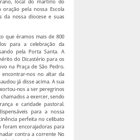
rano, local do martírio do
m oração pela nossa Escola
s da nossa diocese e suas
dito que éramos mais de 800
dos para a celebração da
ssando pela Porta Santa. A
emérito do Dicastério para os
povo na Praça de São Pedro.
 encontrar-nos no altar da
saudou já disse acima. A sua
exortou-nos a ser peregrinos
 chamados a exercer, sendo
ança e caridade pastoral.
dispensáveis para a nossa
inência perfeita no celibato
o foram encorajadoras para
 nadar contra a corrente No