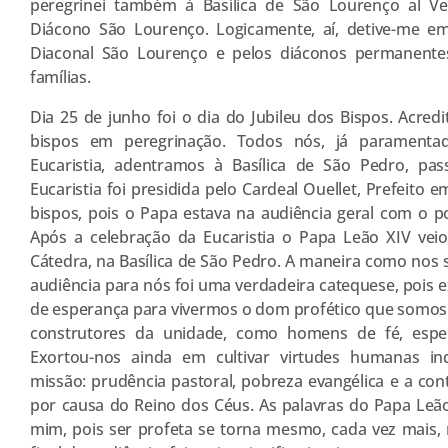
peregrinei também à Basílica de São Lourenço al Ve
Diácono São Lourenço. Logicamente, aí, detive-me e
Diaconal São Lourenço e pelos diáconos permanente
famílias.
Dia 25 de junho foi o dia do Jubileu dos Bispos. Acre
bispos em peregrinação. Todos nós, já paramenta
Eucaristia, adentramos à Basílica de São Pedro, pa
Eucaristia foi presidida pelo Cardeal Ouellet, Prefeito 
bispos, pois o Papa estava na audiência geral com o 
Após a celebração da Eucaristia o Papa Leão XIV veio
Cátedra, na Basílica de São Pedro. A maneira como nos 
audiência para nós foi uma verdadeira catequese, pois 
de esperança para vivermos o dom profético que somos
construtores da unidade, como homens de fé, esper
Exortou-nos ainda em cultivar virtudes humanas in
missão: prudência pastoral, pobreza evangélica e a cont
por causa do Reino dos Céus. As palavras do Papa Leã
mim, pois ser profeta se torna mesmo, cada vez mais,