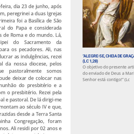
a, dia 23 de junho, após
m, peregrinei a duas Igrejas
imeira foi a Basílica de São
dral do Papa e considerada
as de Roma e do mundo. Lá,
icipei do Sacramento da
para os pecadores. Ali, nas
ucrar as indulgências, rezei
“ALEGRE-SE, CHEIA DE GRA
(LC 1,28)
al da nossa diocese, pelos
O objetivo do presente art
ue pastoralmente somos
do enviado de Deus a Maria
pude deixar de colocar nas
Senhor está contigo!” (Lc
unhão do presbitério e a
 o presbitério. Rezei pela
 e pastoral. De lá dirigi-me
remontam ao século IV e que,
trazidas desde a Terra Santa
minha Congregação, foram
nos. Ali residi por 02 anos e