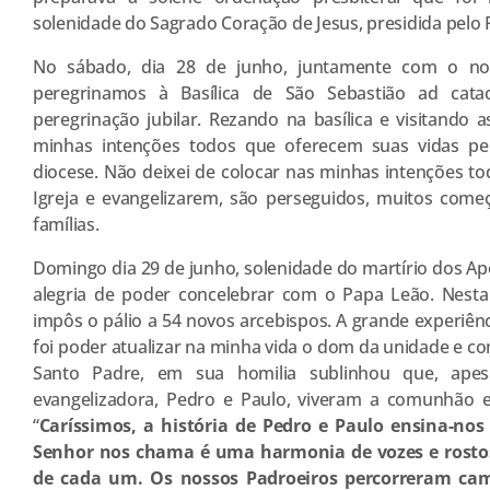
solenidade do Sagrado Coração de Jesus, presidida pelo 
No sábado, dia 28 de junho, juntamente com o nos
peregrinamos à Basílica de São Sebastião ad cat
peregrinação jubilar. Rezando na basílica e visitando 
minhas intenções todos que oferecem suas vidas pe
diocese. Não deixei de colocar nas minhas intenções t
Igreja e evangelizarem, são perseguidos, muitos come
famílias.
Domingo dia 29 de junho, solenidade do martírio dos Apó
alegria de poder concelebrar com o Papa Leão. Nesta
impôs o pálio a 54 novos arcebispos. A grande experiênc
foi poder atualizar na minha vida o dom da unidade e co
Santo Padre, em sua homilia sublinhou que, apes
evangelizadora, Pedro e Paulo, viveram a comunhão ecl
“
Caríssimos, a história de Pedro e Paulo ensina-n
Senhor nos chama é uma harmonia de vozes e rostos
de cada um. Os nossos Padroeiros percorreram cam