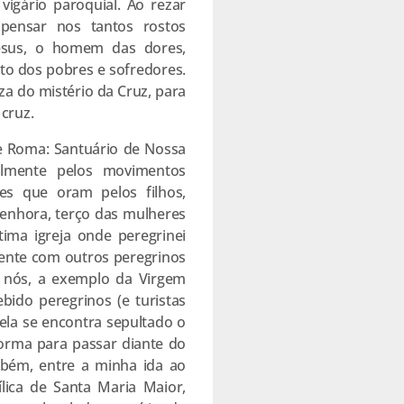
gário paroquial. Ao rezar
 pensar nos tantos rostos
Jesus, o homem das dores,
sto dos pobres e sofredores.
za do mistério da Cruz, para
cruz.
a de Roma: Santuário de Nossa
almente pelos movimentos
s que oram pelos filhos,
enhora, terço das mulheres
ima igreja onde peregrinei
amente com outros peregrinos
s nós, a exemplo da Virgem
ebido peregrinos (e turistas
ela se encontra sepultado o
forma para passar diante do
mbém, entre a minha ida ao
lica de Santa Maria Maior,