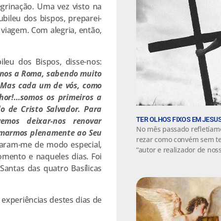
egrinação. Uma vez visto na
bileu dos bispos, preparei-
viagem. Com alegria, então,
leu dos Bispos, disse-nos:
inos a Roma, sabendo muito
. Mas cada um de vós, como
nhor!…somos os primeiros a
o de Cristo Salvador. Para
TER OLHOS FIXOS EM JESU
emos deixar-nos renovar
No mês passado refletíam
ormarmos plenamente ao Seu
rezar como convém sem te
caram-me de modo especial,
“autor e realizador de noss
omento e naqueles dias. Foi
Santas das quatro Basílicas
experiências destes dias de