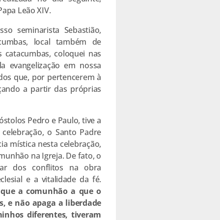
Papa Leão XIV.
so seminarista Sebastião,
acumbas, local também de
as catacumbas, coloquei nas
la evangelização em nossa
odos que, por pertencerem à
çando a partir das próprias
stolos Pedro e Paulo, tive a
 celebração, o Santo Padre
ia mística nesta celebração,
munhão na Igreja. De fato, o
ar dos conflitos na obra
esial e a vitalidade da fé.
os que a comunhão a que o
, e não apaga a liberdade
inhos diferentes, tiveram