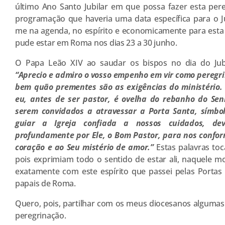
último Ano Santo Jubilar em que possa fazer esta per
programação que haveria uma data específica para o Ju
me na agenda, no espírito e economicamente para esta 
pude estar em Roma nos dias 23 a 30 junho.
O Papa Leão XIV ao saudar os bispos no dia do Jubi
“Aprecio e admiro o vosso empenho em vir como peregr
bem quão prementes são as exigências do ministério
eu, antes de ser pastor, é ovelha do rebanho do Se
serem convidados a atravessar a Porta Santa, símbol
guiar a Igreja confiada a nossos cuidados, dev
profundamente por Ele, o Bom Pastor, para nos conf
coração e ao Seu mistério de amor.”
Estas palavras to
pois exprimiam todo o sentido de estar ali, naquele m
exatamente com este espírito que passei pelas Portas 
papais de Roma.
Quero, pois, partilhar com os meus diocesanos algumas 
peregrinação.