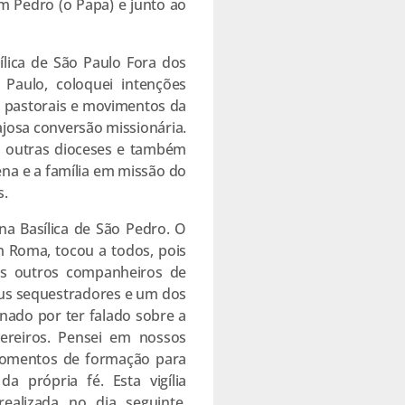
com Pedro (o Papa) e junto ao
sílica de São Paulo Fora dos
Paulo, coloquei intenções
 pastorais e movimentos da
josa conversão missionária.
m outras dioceses e também
ena e a família em missão do
s.
 na Basílica de São Pedro. O
 Roma, tocou a todos, pois
ns outros companheiros de
seus sequestradores e um dos
nado por ter falado sobre a
ereiros. Pensei em nossos
momentos de formação para
 própria fé. Esta vigília
ealizada no dia seguinte,