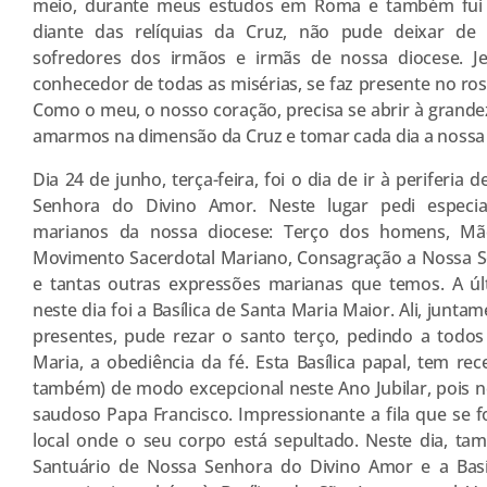
meio, durante meus estudos em Roma e também fui vi
diante das relíquias da Cruz, não pude deixar de
sofredores dos irmãos e irmãs de nossa diocese. 
conhecedor de todas as misérias, se faz presente no ro
Como o meu, o nosso coração, precisa se abrir à grande
amarmos na dimensão da Cruz e tomar cada dia a nossa 
Dia 24 de junho, terça-feira, foi o dia de ir à periferi
Senhora do Divino Amor. Neste lugar pedi especi
marianos da nossa diocese: Terço dos homens, Mãe
Movimento Sacerdotal Mariano, Consagração a Nossa S
e tantas outras expressões marianas que temos. A últ
neste dia foi a Basílica de Santa Maria Maior. Ali, junt
presentes, pude rezar o santo terço, pedindo a todo
Maria, a obediência da fé. Esta Basílica papal, tem rec
também) de modo excepcional neste Ano Jubilar, pois n
saudoso Papa Francisco. Impressionante a fila que se 
local onde o seu corpo está sepultado. Neste dia, ta
Santuário de Nossa Senhora do Divino Amor e a Basí