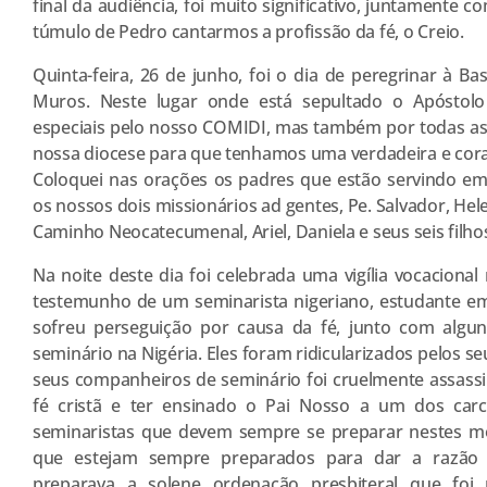
final da audiência, foi muito significativo, juntamente 
túmulo de Pedro cantarmos a profissão da fé, o Creio.
Quinta-feira, 26 de junho, foi o dia de peregrinar à Ba
Muros. Neste lugar onde está sepultado o Apóstolo 
especiais pelo nosso COMIDI, mas também por todas as
nossa diocese para que tenhamos uma verdadeira e cora
Coloquei nas orações os padres que estão servindo e
os nossos dois missionários ad gentes, Pe. Salvador, Hel
Caminho Neocatecumenal, Ariel, Daniela e seus seis filho
Na noite deste dia foi celebrada uma vigília vocacional
testemunho de um seminarista nigeriano, estudante em
sofreu perseguição por causa da fé, junto com algu
seminário na Nigéria. Eles foram ridicularizados pelos 
seus companheiros de seminário foi cruelmente assassi
fé cristã e ter ensinado o Pai Nosso a um dos carc
seminaristas que devem sempre se preparar nestes 
que estejam sempre preparados para dar a razão da
preparava a solene ordenação presbiteral que foi r