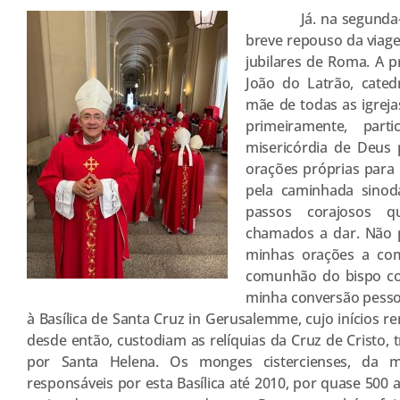
Já. na segunda-feir
breve repouso da viage
jubilares de Roma. A pr
João do Latrão, cate
mãe de todas as igrej
primeiramente, part
misericórdia de Deus 
orações próprias para l
pela caminhada sinod
passos corajosos q
chamados a dar. Não 
minhas orações a com
comunhão do bispo com
minha conversão pessoal
à Basílica de Santa Cruz in Gerusalemme, cujo inícios 
desde então, custodiam as relíquias da Cruz de Cristo, 
por Santa Helena. Os monges cistercienses, da 
responsáveis por esta Basílica até 2010, por quase 500 a