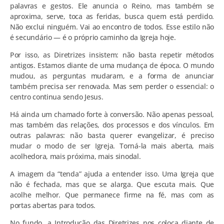
palavras e gestos. Ele anuncia o Reino, mas também se
aproxima, serve, toca as feridas, busca quem está perdido.
Não exclui ninguém. Vai ao encontro de todos. Esse estilo não
é secundário — é o próprio caminho da Igreja hoje.
Por isso, as Diretrizes insistem: não basta repetir métodos
antigos. Estamos diante de uma mudança de época. O mundo
mudou, as perguntas mudaram, e a forma de anunciar
também precisa ser renovada. Mas sem perder o essencial: o
centro continua sendo Jesus.
Há ainda um chamado forte à conversão. Não apenas pessoal,
mas também das relações, dos processos e dos vínculos. Em
outras palavras: não basta querer evangelizar, é preciso
mudar o modo de ser Igreja. Torná-la mais aberta, mais
acolhedora, mais próxima, mais sinodal.
A imagem da “tenda” ajuda a entender isso. Uma Igreja que
não é fechada, mas que se alarga. Que escuta mais. Que
acolhe melhor. Que permanece firme na fé, mas com as
portas abertas para todos.
No fundo, a Introdução das Diretrizes nos coloca diante de