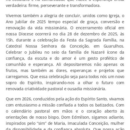
verdadeira: firme, perseverante e transformadora.
Vivemos também a alegria de concluir, unidos como Igreja, o
Ano Jubilar de 2025 tempo especial de graça, conversão e
renovação da vida missionária. O encerramento oficial em
nossa Diocese ocorrerá no dia 28 de dezembro de 2025, às
15h, durante a celebração da Festa da Sagrada Família, na
Catedral Nossa Senhora da Conceição, em Guarulhos.
Celebrar o Jubileu no seio da família de Nazaré ícone da
confiança, da escuta e do amor é um gesto profético de
comunhão e esperança. Ali depositaremos não apenas os
frutos, mas também as dores, esperanças e projetos que
carregamos. Que essa celebração seja para todos nós um novo
sopro do Espírito, inspirando-nos a olhar o futuro com
renovada criatividade pastoral e ousadia missionária.
Que em 2026, conduzidos pela ação do Espírito Santo, vivamos
com entusiasmo a missão confiada a todos os batizados. Com
o calendário pastoral em mãos e o coração aberto às
orientações de nosso bispo, Dom Edmilson, sigamos adiante,
inspirados pelo “sim” de Maria, Imaculada Conceição, mulher
da disponibilidade e da confiança absoluta. Que nossa ação