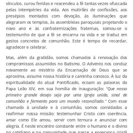
vínculos, curou feridas e reacendeu a fé tantas vezes ofuscada
pelas intempéries da vida. Aos mutirões de confissões, aos
presépios montados com devoção, às iluminações que
alegraram os templos, às assembleias paroquiais projetando o
novo ano e às confraternizações fraternas, somou-se o
testemunho de que a fé se encarna na vida e se traduz em
gestos concretos de comunhão. Este é tempo de recordar,
agradecer e celebrar.
Mas, além da gratidão, somos chamados à renovação dos
compromissos assumidos no Batismo. O Advento nos conduz
novamente ao mistério da Encarnação de Deus que se
aproxima, assume nossa história e caminha conosco. À luz da
espiritualidade do atual Pontificado, ecoam as palavras do
Papa Leão XIV, em sua homilia de inauguração:
“Que nosso
primeiro grande desejo seja por uma Igreja unida, sinal de
comunhão e fermento para um mundo reconciliado.”
Com esse
chamado à unidade e à comunhão, somos convidados a
reafirmar nossa missão: testemunhar Cristo com coerência,
amar como Ele amou, servir com ternura e anunciar com
alegria. É neste encontro constante entre o humano e o divino
no cotidiano e na comunidade que nasce a esperança cristã