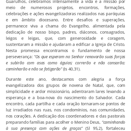
Guarulhos, celebramos intensamente a vida e a missão por
meio de numerosos projetos, encontros, formações,
celebrações e ações evangelizadoras realizados nas paróquias
e em âmbito diocesano. Entre desafios e superações,
permanece viva a chama do Evangelho, alimentada pela
dedicação de nosso bispo, padres, diáconos, consagrados,
leigos e leigas, que, com generosidade e coragem,
sustentaram a missão e ajudaram a edificar a Igreja de Cristo.
Nesta promessa encontramos o fundamento de nossa
perseverança:
“Os que esperam no Senhor renovarão suas forças
e subirão com asas como águias; correrão e não cansarão;
caminharão e não se fatigarão”
(Is 40,31).
Durante este ano, destacamos com alegria a força
evangelizadora dos grupos de novena de Natal, que, com
simplicidade e ardor missionário, adentraram lares levando a
esperança e a boa-nova do nascimento do Salvador. Cada
encontro, cada partilha e cada oração tornaram-se pontos de
luz irradiados nas ruas, nos condomínios, nas comunidades,
nos corações. A dedicação dos coordenadores e das pastorais
preparando famílias para acolher o Menino Deus,
“caminhando
à sua presença com ações de graças”
(Sl 95,2), fortaleceu