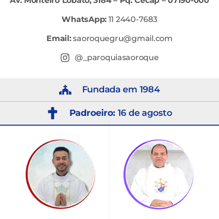
Av. Monteiro Lobato, 3184 – Pq. Cecap – 07190-000
WhatsApp:
11 2440-7683
Email:
saoroquegru@gmail.com
@_paroquiasaoroque
Fundada em 1984
Padroeiro:
16 de agosto