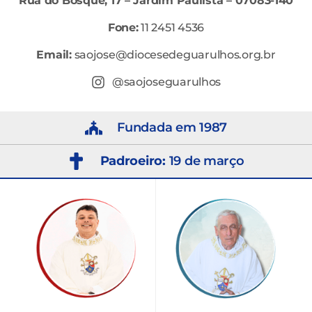
Rua do Bosque, 17 – Jardim Paulista – 07083-140
Fone:
11 2451 4536
Email:
saojose@diocesedeguarulhos.org.br
@saojoseguarulhos
Fundada em 1987
Padroeiro:
19 de março