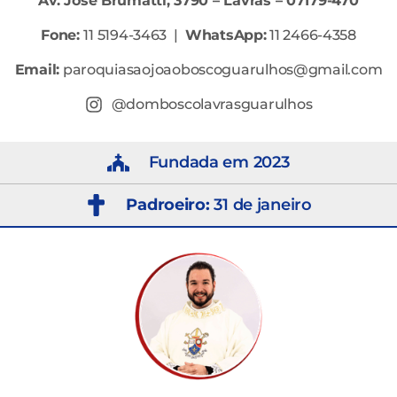
Av. José Brumatti, 3790 – Lavras – 07179-470
Fone:
11 5194-3463 |
WhatsApp:
11 2466-4358
Email:
paroquiasaojoaoboscoguarulhos@gmail.com
@domboscolavrasguarulhos
Fundada em 2023
Padroeiro:
31 de janeiro