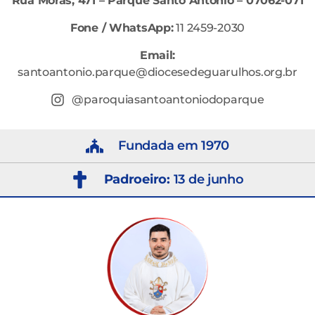
Rua Moras, 471 – Parque Santo Antônio – 07062-071
Fone / WhatsApp:
11 2459-2030
Email:
santoantonio.parque@diocesedeguarulhos.org.br
@paroquiasantoantoniodoparque
Fundada em 1970
Padroeiro:
13 de junho