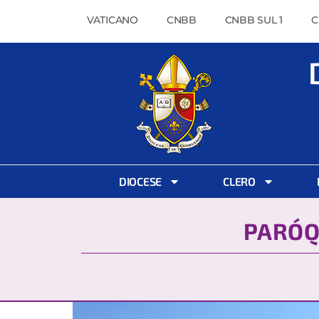
VATICANO
CNBB
CNBB SUL 1
C
DIOCESE
CLERO
PARÓQ