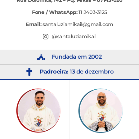
Rua Dolomita, 142 – Pq. Mikail – 07145-020
Fone / WhatsApp:
11 2403-3125
Email:
santaluziamikail@gmail.com
@santaluziamikail
Fundada em 2002
Padroeira:
13 de dezembro