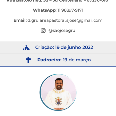
Rua Bartolomeu, 55 – Jd Centenário – 07270-010
WhatsApp:
11 98897-9171
Email:
d.gru.areapastoral.sjose@gmail.com
@saojosegru
Criação: 19 de junho 2022
Padroeiro:
19 de março