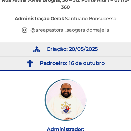
Rua Altina Alves Brogna, 30 – Jd. Ponte Alta I – 07179-
360
Administração Geral:
Santuário Bonsucesso
@areapastoral_saogeraldomajella
Criação: 20/05/2025
Padroeiro:
16 de outubro
Administrador: