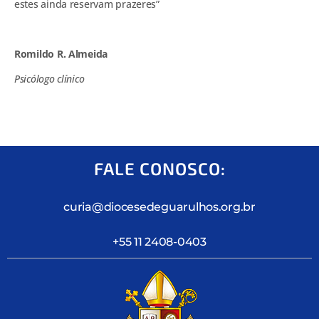
estes ainda reservam prazeres”
Romildo R. Almeida
Psicólogo clínico
FALE CONOSCO:
curia@diocesedeguarulhos.org.br
+55 11 2408-0403