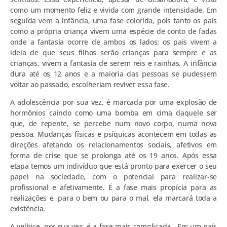
como um momento feliz e vivida com grande intensidade. Em
seguida vem a infância, uma fase colorida, pois tanto os pais
como a própria criança vivem uma espécie de conto de fadas
onde a fantasia ocorre de ambos os lados: os pais vivem a
ideia de que seus filhos serão crianças para sempre e as
crianças, vivem a fantasia de serem reis e rainhas. A infância
dura até os 12 anos e a maioria das pessoas se pudessem
voltar ao passado, escolheriam reviver essa fase.
A adolescência por sua vez, é marcada por uma explosão de
hormônios caindo como uma bomba em cima daquele ser
que, de repente, se percebe num novo corpo, numa nova
pessoa. Mudanças físicas e psíquicas acontecem em todas as
direções afetando os relacionamentos sociais, afetivos em
forma de crise que se prolonga até os 19 anos. Após essa
etapa temos um indivíduo que está pronto para exercer o seu
papel na sociedade, com o potencial para realizar-se
profissional e afetivamente. É a fase mais propícia para as
realizações e, para o bem ou para o mal, ela marcará toda a
existência.
A velhice, por sua vez, é a fase mais complicada. Em um país