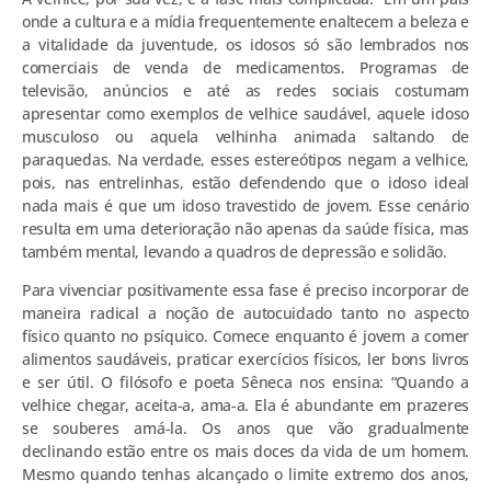
onde a cultura e a mídia frequentemente enaltecem a beleza e
a vitalidade da juventude, os idosos só são lembrados nos
comerciais de venda de medicamentos. Programas de
televisão, anúncios e até as redes sociais costumam
apresentar como exemplos de velhice saudável, aquele idoso
musculoso ou aquela velhinha animada saltando de
paraquedas. Na verdade, esses estereótipos negam a velhice,
pois, nas entrelinhas, estão defendendo que o idoso ideal
nada mais é que um idoso travestido de jovem. Esse cenário
resulta em uma deterioração não apenas da saúde física, mas
também mental, levando a quadros de depressão e solidão.
Para vivenciar positivamente essa fase é preciso incorporar de
maneira radical a noção de autocuidado tanto no aspecto
físico quanto no psíquico. Comece enquanto é jovem a comer
alimentos saudáveis, praticar exercícios físicos, ler bons livros
e ser útil. O filósofo e poeta Sêneca nos ensina: “Quando a
velhice chegar, aceita-a, ama-a. Ela é abundante em prazeres
se souberes amá-la. Os anos que vão gradualmente
declinando estão entre os mais doces da vida de um homem.
Mesmo quando tenhas alcançado o limite extremo dos anos,