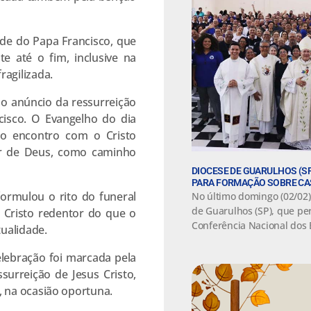
de do Papa Francisco, que
e até o fim, inclusive na
agilizada.
do anúncio da ressurreição
cisco. O Evangelho do dia
 ao encontro com o Cristo
or de Deus, como caminho
DIOCESE DE GUARULHOS (SP
PARA FORMAÇÃO SOBRE CA
ormulou o rito do funeral
No último domingo (02/02),
de Guarulhos (SP), que per
 Cristo redentor do que o
Conferência Nacional dos 
tualidade.
elebração foi marcada pela
urreição de Jesus Cristo,
, na ocasião oportuna.