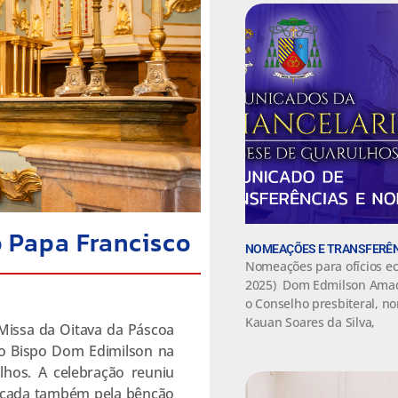
o Papa Francisco
NOMEAÇÕES E TRANSFERÊN
Nomeações para ofícios ec
2025) Dom Edmilson Amador
o Conselho presbiteral, 
Kauan Soares da Silva,
 Missa da Oitava da Páscoa
lo Bispo Dom Edimilson na
hos. A celebração reuniu
arcada também pela bênção