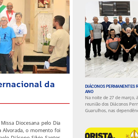
ernacional da
DIÁCONOS PERMANENTES R
ANO
Na noite de 27 de março, à
reunião dos Diáconos Per
Guarulhos, nas dependênc
 Missa Diocesana pelo Dia
a Alvorada, o momento foi
pelo Diácono Silvio Santos