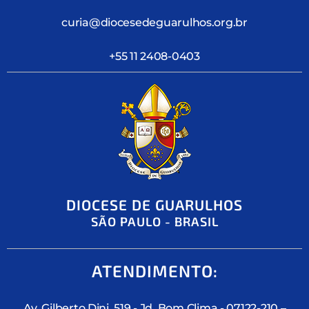
curia@diocesedeguarulhos.org.br
+55 11 2408-0403
DIOCESE DE GUARULHOS
SÃO PAULO - BRASIL
ATENDIMENTO:
Av. Gilberto Dini, 519 - Jd. Bom Clima - 07122-210 –