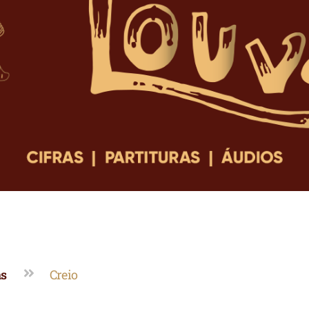
as
Creio