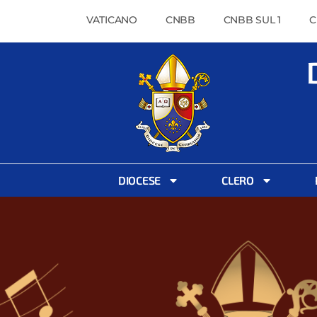
VATICANO
CNBB
CNBB SUL 1
C
DIOCESE
CLERO