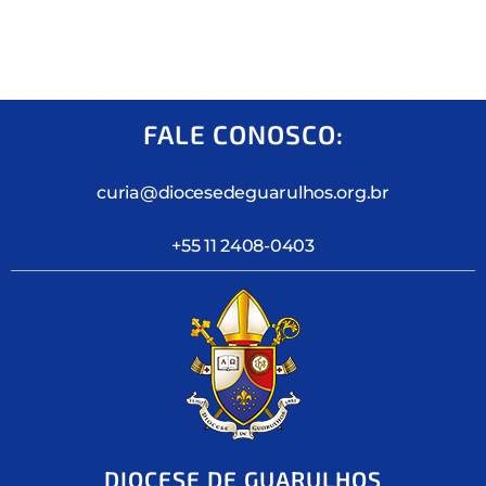
FALE CONOSCO:
curia@diocesedeguarulhos.org.br
+55 11 2408-0403
DIOCESE DE GUARULHOS