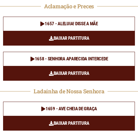
Aclamação e Preces
1657 - ALELUIA! DISSE A MÃE
BAIXAR PARTITURA
1658 - SENHORA APARECIDA INTERCEDE
BAIXAR PARTITURA
Ladainha de Nossa Senhora
1659 - AVE CHEIA DE GRAÇA
BAIXAR PARTITURA