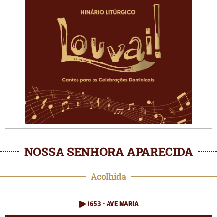
NOSSA SENHORA APARECIDA
Acolhida
1653 - AVE MARIA