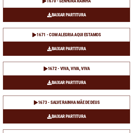
1670 - SENHORA RAINHA
BAIXAR PARTITURA
1671 - COM ALEGRIA AQUI ESTAMOS
BAIXAR PARTITURA
1672 - VIVA, VIVA, VIVA
BAIXAR PARTITURA
1673 - SALVE RAINHA MÃE DE DEUS
BAIXAR PARTITURA