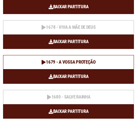
BAIXAR PARTITURA
1678 - VIVA A MÃE DE DEUS
BAIXAR PARTITURA
1679 - A VOSSA PROTEÇÃO
BAIXAR PARTITURA
1680 - SALVE RAINHA
BAIXAR PARTITURA