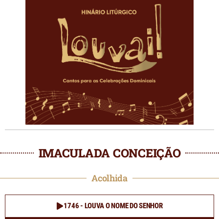
IMACULADA CONCEIÇÃO
Acolhida
1746 - LOUVA O NOME DO SENHOR