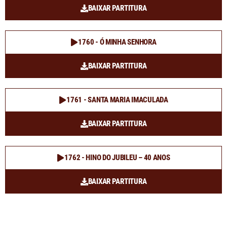
BAIXAR PARTITURA
1760 - Ó MINHA SENHORA
BAIXAR PARTITURA
1761 - SANTA MARIA IMACULADA
BAIXAR PARTITURA
1762 - HINO DO JUBILEU – 40 ANOS
BAIXAR PARTITURA