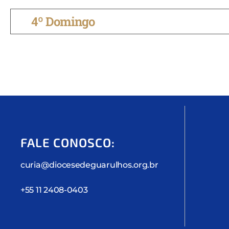
4º Domingo
FALE CONOSCO:
curia@diocesedeguarulhos.org.br
+55 11 2408-0403