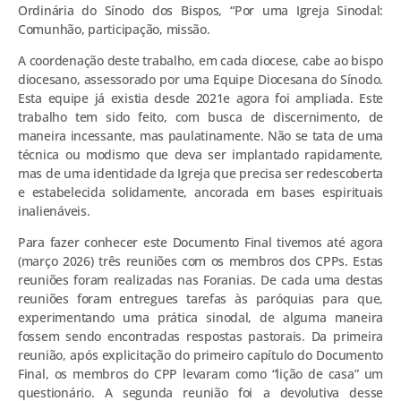
Ordinária do Sínodo dos Bispos, “Por uma Igreja Sinodal:
Comunhão, participação, missão.
A coordenação deste trabalho, em cada diocese, cabe ao bispo
diocesano, assessorado por uma Equipe Diocesana do Sínodo.
Esta equipe já existia desde 2021e agora foi ampliada. Este
trabalho tem sido feito, com busca de discernimento, de
maneira incessante, mas paulatinamente. Não se tata de uma
técnica ou modismo que deva ser implantado rapidamente,
mas de uma identidade da Igreja que precisa ser redescoberta
e estabelecida solidamente, ancorada em bases espirituais
inalienáveis.
Para fazer conhecer este Documento Final tivemos até agora
(março 2026) três reuniões com os membros dos CPPs. Estas
reuniões foram realizadas nas Foranias. De cada uma destas
reuniões foram entregues tarefas às paróquias para que,
experimentando uma prática sinodal, de alguma maneira
fossem sendo encontradas respostas pastorais. Da primeira
reunião, após explicitação do primeiro capítulo do Documento
Final, os membros do CPP levaram como “lição de casa” um
questionário. A segunda reunião foi a devolutiva desse