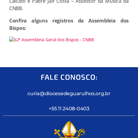
Laicato e Padre Jair Costa – Assessor da Música da
CNBB.
Confira alguns registros da Assembleia dos
Bispos:
FALE CONOSCO:
curia@diocesedeguarulhos.org.br
+55 11 2408-0403