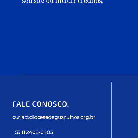
seu site ou incluir créditos.
FALE CONOSCO:
curia@diocesedeguarulhos.org.br
+55 11 2408-0403