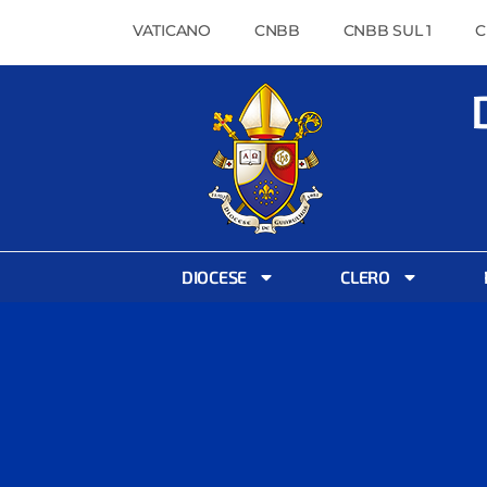
VATICANO
CNBB
CNBB SUL 1
C
DIOCESE
CLERO