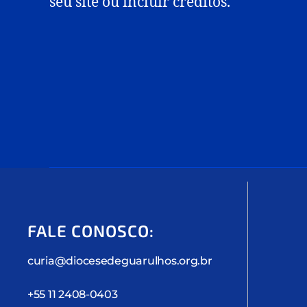
seu site ou incluir créditos.
FALE CONOSCO:
curia@diocesedeguarulhos.org.br
+55 11 2408-0403