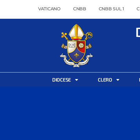
VATICANO
CNBB
CNBB SUL 1
C
DIOCESE
CLERO