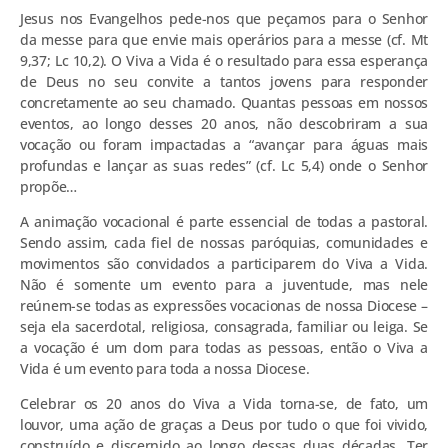
Jesus nos Evangelhos pede-nos que peçamos para o Senhor
da messe para que envie mais operários para a messe (cf. Mt
9,37; Lc 10,2). O Viva a Vida é o resultado para essa esperança
de Deus no seu convite a tantos jovens para responder
concretamente ao seu chamado. Quantas pessoas em nossos
eventos, ao longo desses 20 anos, não descobriram a sua
vocação ou foram impactadas a “avançar para águas mais
profundas e lançar as suas redes” (cf. Lc 5,4) onde o Senhor
propõe…
A animação vocacional é parte essencial de todas a pastoral.
Sendo assim, cada fiel de nossas paróquias, comunidades e
movimentos são convidados a participarem do Viva a Vida.
Não é somente um evento para a juventude, mas nele
reúnem-se todas as expressões vocacionas de nossa Diocese –
seja ela sacerdotal, religiosa, consagrada, familiar ou leiga. Se
a vocação é um dom para todas as pessoas, então o Viva a
Vida é um evento para toda a nossa Diocese.
Celebrar os 20 anos do Viva a Vida torna-se, de fato, um
louvor, uma ação de graças a Deus por tudo o que foi vivido,
construído e discernido ao longo dessas duas décadas. Ter