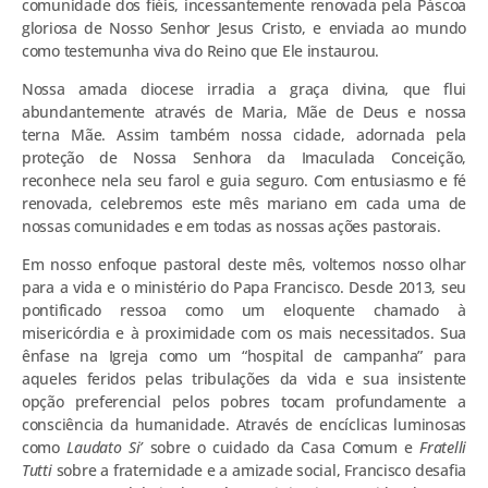
comunidade dos fiéis, incessantemente renovada pela Páscoa
gloriosa de Nosso Senhor Jesus Cristo, e enviada ao mundo
como testemunha viva do Reino que Ele instaurou.
Nossa amada diocese irradia a graça divina, que flui
abundantemente através de Maria, Mãe de Deus e nossa
terna Mãe. Assim também nossa cidade, adornada pela
proteção de Nossa Senhora da Imaculada Conceição,
reconhece nela seu farol e guia seguro. Com entusiasmo e fé
renovada, celebremos este mês mariano em cada uma de
nossas comunidades e em todas as nossas ações pastorais.
Em nosso enfoque pastoral deste mês, voltemos nosso olhar
para a vida e o ministério do Papa Francisco. Desde 2013, seu
pontificado ressoa como um eloquente chamado à
misericórdia e à proximidade com os mais necessitados. Sua
ênfase na Igreja como um “hospital de campanha” para
aqueles feridos pelas tribulações da vida e sua insistente
opção preferencial pelos pobres tocam profundamente a
consciência da humanidade. Através de encíclicas luminosas
como
Laudato Si’
sobre o cuidado da Casa Comum e
Fratelli
Tutti
sobre a fraternidade e a amizade social, Francisco desafia