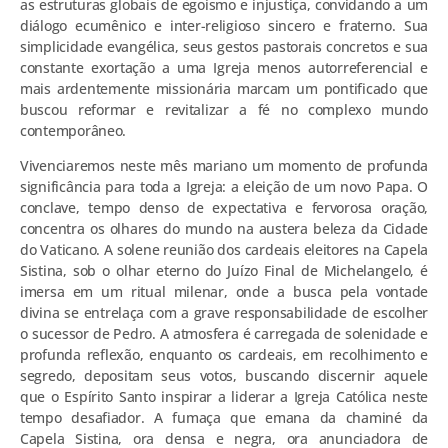
as estruturas globais de egoísmo e injustiça, convidando a um
diálogo ecumênico e inter-religioso sincero e fraterno. Sua
simplicidade evangélica, seus gestos pastorais concretos e sua
constante exortação a uma Igreja menos autorreferencial e
mais ardentemente missionária marcam um pontificado que
buscou reformar e revitalizar a fé no complexo mundo
contemporâneo.
Vivenciaremos neste mês mariano um momento de profunda
significância para toda a Igreja: a eleição de um novo Papa. O
conclave, tempo denso de expectativa e fervorosa oração,
concentra os olhares do mundo na austera beleza da Cidade
do Vaticano. A solene reunião dos cardeais eleitores na Capela
Sistina, sob o olhar eterno do Juízo Final de Michelangelo, é
imersa em um ritual milenar, onde a busca pela vontade
divina se entrelaça com a grave responsabilidade de escolher
o sucessor de Pedro. A atmosfera é carregada de solenidade e
profunda reflexão, enquanto os cardeais, em recolhimento e
segredo, depositam seus votos, buscando discernir aquele
que o Espírito Santo inspirar a liderar a Igreja Católica neste
tempo desafiador. A fumaça que emana da chaminé da
Capela Sistina, ora densa e negra, ora anunciadora de