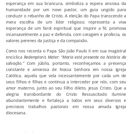
esperança em sua brancura, simboliza a espera ansiosa da
humanidade por um novo pastor, um guia ungido para
conduzir o rebanho de Cristo. A eleição do Papa transcende a
mera escolha de um líder religioso; representa a viva
esperança de um farol espiritual que inspire a fé, promova
incansavelmente a paz e defenda, com coragem e profecia, os
valores perenes da justiça e da compaixão.
Como nos recorda o Papa São João Paulo II em sua magistral
encíclica
Redemptoris Mater
:
“Maria está presente na história da
salvação.”
Com júbilo, portanto, reconheçamos a presença
constante e amorosa de Nossa Senhora em nossa Igreja
Católica, aquela que vela incessantemente por cada um de
seus filhos e filhas e continua a interceder por nós, com seu
amor materno, junto ao seu Filho dileto, Jesus Cristo. Que a
alegria transbordante do Cristo Ressuscitado ilumine
abundantemente e fortaleça a todos em seus diversos e
preciosos trabalhos pastorais em nossa amada Igreja
diocesana.